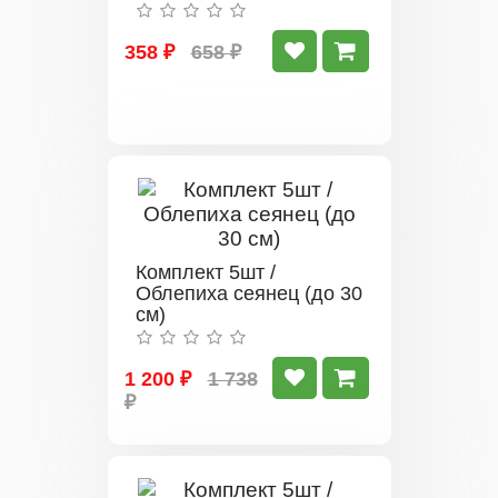
358 ₽
658 ₽
Комплект 5шт /
Облепиха сеянец (до 30
см)
1 200 ₽
1 738
₽