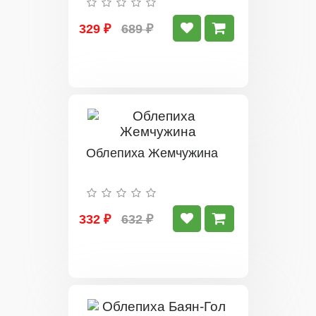
329 ₽
689 ₽
Облепиха Жемчужина
332 ₽
632 ₽