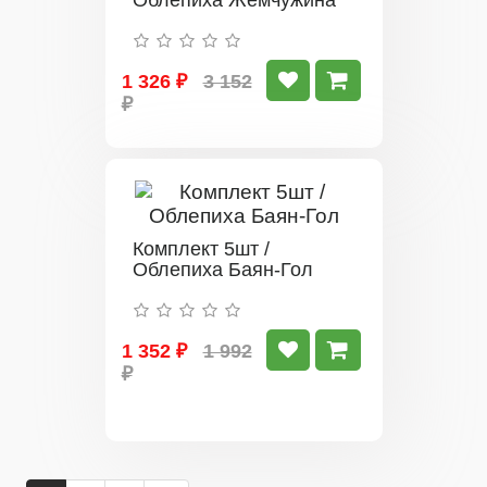
Облепиха Жемчужина
1 326 ₽
3 152
₽
Комплект 5шт /
Облепиха Баян-Гол
1 352 ₽
1 992
₽