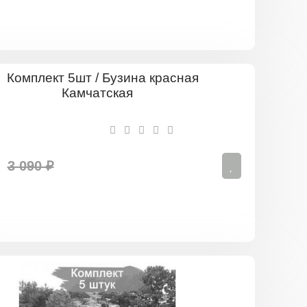
Комплект
5шт
/
Бузина
красная
Камчатска
3 090 ₽
Комплект
5шт
/