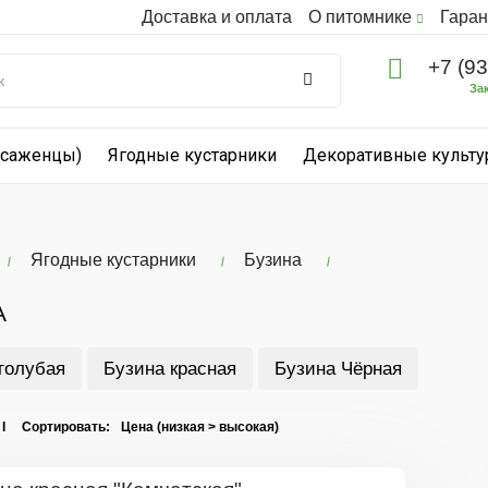
Доставка и оплата
О питомнике
Гаран
+7 (9
За
(саженцы)
Ягодные кустарники
Декоративные культ
Ягодные кустарники
Бузина
А
голубая
Бузина красная
Бузина Чёрная
 I Сортировать: