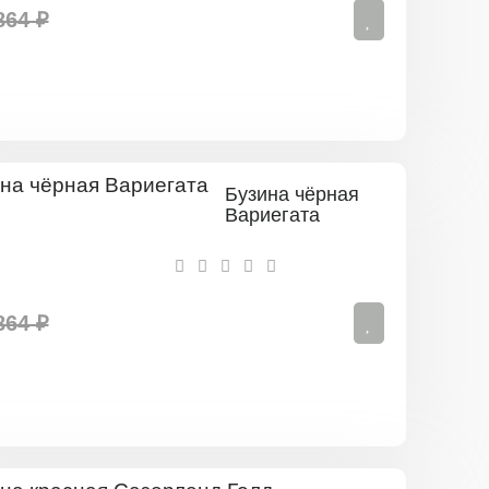
864 ₽
Бузина чёрная
Вариегата
864 ₽