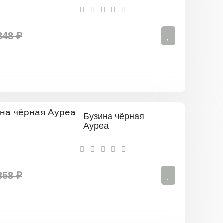
848 ₽
Бузина чёрная
Ауреа
858 ₽