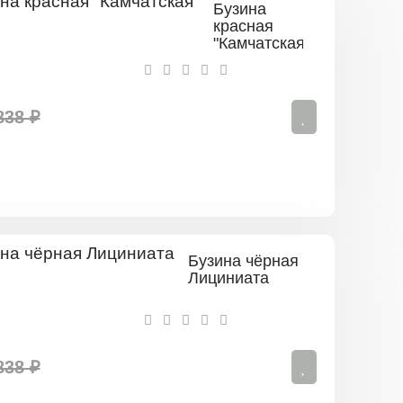
Бузина
красная
"Камчатская"
838 ₽
Бузина чёрная
Лициниата
838 ₽