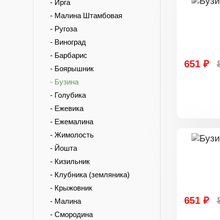
- Ирга
- Малина Штамбовая
- Ругоза
- Виноград
- Барбарис
651 ₽
- Боярышник
- Бузина
- Голубика
- Ежевика
- Ежемалина
- Жимолость
- Йошта
- Кизильник
- Клубника (земляника)
- Крыжовник
651 ₽
- Малина
- Смородина