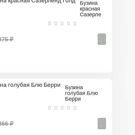
Бузина
красная
Сазерленд
Голд
875 ₽
Бузина
голубая Блю
Берри
866 ₽