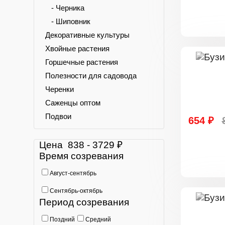
- Черника
- Шиповник
Декоративные культуры
Хвойные растения
Горшечные растения
Полезности для садовода
Черенки
Саженцы оптом
Подвои
654 ₽
Цена
838
-
3729
₽
Время созревания
Август-сентябрь
Сентябрь-октябрь
Период созревания
Поздний
Средний